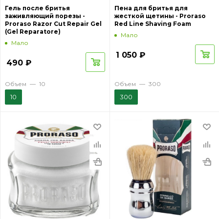
Гель после бритья
Пена для бритья для
заживляющий порезы -
жесткой щетины - Proraso
Proraso Razor Cut Repair Gel
Red Line Shaving Foam
(Gel Reparatore)
Мало
Мало
1 050
₽
490
₽
Объем
—
10
Объем
—
300
10
300