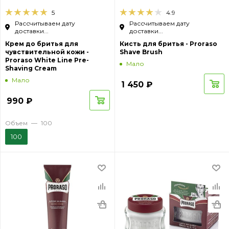
5
4.9
Рассчитываем дату
Рассчитываем дату
доставки...
доставки...
Крем до бритья для
Кисть для бритья - Proraso
чувствительной кожи -
Shave Brush
Proraso White Line Pre-
Мало
Shaving Cream
Мало
1 450
₽
990
₽
Объем
—
100
100