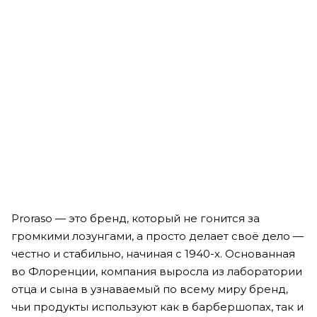
Рассчитываем дату доставки...
Шампунь, кондиционер и гель для душа 3 в 1 "Ромашка и
сосна" - American Crew 3-in-1 Chamomile + Pine Shampoo,
Conditioner & Body Wash
Мало
2 490
₽
Proraso — это бренд, который не гонится за
громкими лозунгами, а просто делает своё дело —
честно и стабильно, начиная с 1940-х. Основанная
во Флоренции, компания выросла из лаборатории
отца и сына в узнаваемый по всему миру бренд,
чьи продукты используют как в барбершопах, так и