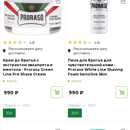
4.8
4.8
Рассчитываем дату
Рассчитываем дату
доставки...
доставки...
Крем до бритья с
Пена для бритья для
экстрактом эвкалипта и
чувствительной кожи -
ментола - Proraso Green
Proraso White Line Shaving
Line Pre Shave Cream
Foam Sensitive Skin
Мало
Мало
990
₽
990
₽
Объем
—
100
Объем
—
300
100
300