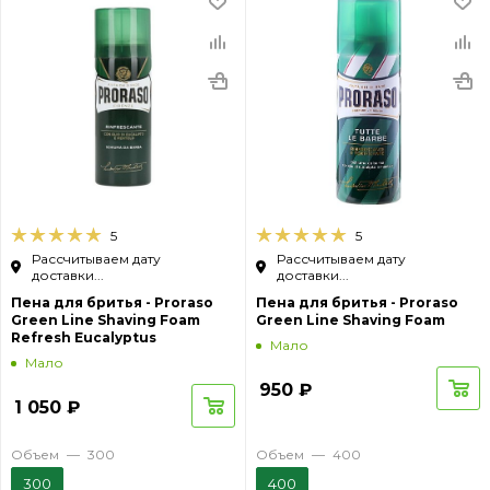
5
5
Рассчитываем дату
Рассчитываем дату
доставки...
доставки...
Пена для бритья - Proraso
Пена для бритья - Proraso
Green Line Shaving Foam
Green Line Shaving Foam
Refresh Eucalyptus
Мало
Мало
950
₽
1 050
₽
Объем
—
300
Объем
—
400
300
400