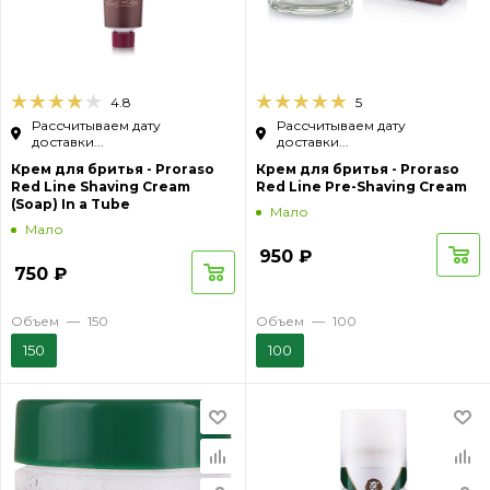
4.8
5
Рассчитываем дату
Рассчитываем дату
доставки...
доставки...
Крем для бритья - Proraso
Крем для бритья - Proraso
Red Line Shaving Cream
Red Line Pre-Shaving Cream
(Soap) In a Tube
Мало
Мало
950
₽
750
₽
Объем
—
150
Объем
—
100
150
100