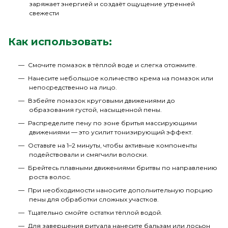
заряжает энергией и создаёт ощущение утренней
свежести
Как использовать:
Смочите помазок в тёплой воде и слегка отожмите.
Нанесите небольшое количество крема на помазок или
непосредственно на лицо.
Взбейте помазок круговыми движениями до
образования густой, насыщенной пены.
Распределите пену по зоне бритья массирующими
движениями — это усилит тонизирующий эффект.
Оставьте на 1–2 минуты, чтобы активные компоненты
подействовали и смягчили волоски.
Брейтесь плавными движениями бритвы по направлению
роста волос.
При необходимости наносите дополнительную порцию
пены для обработки сложных участков.
Тщательно смойте остатки тёплой водой.
Для завершения ритуала нанесите бальзам или лосьон