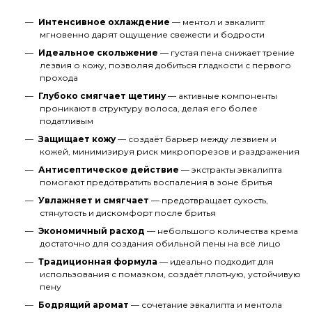
Интенсивное охлаждение
— ментол и эвкалипт
мгновенно дарят ощущение свежести и бодрости
Идеальное скольжение
— густая пена снижает трение
лезвия о кожу, позволяя добиться гладкости с первого
прохода
Глубоко смягчает щетину
— активные компоненты
проникают в структуру волоса, делая его более
податливым
Защищает кожу
— создаёт барьер между лезвием и
кожей, минимизируя риск микропорезов и раздражения
Антисептическое действие
— экстракты эвкалипта
помогают предотвратить воспаления в зоне бритья
Увлажняет и смягчает
— предотвращает сухость,
стянутость и дискомфорт после бритья
Экономичный расход
— небольшого количества крема
достаточно для создания обильной пены на всё лицо
Традиционная формула
— идеально подходит для
использования с помазком, создаёт плотную, устойчивую
пену
Бодрящий аромат
— сочетание эвкалипта и ментола