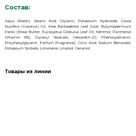
Состав:
Aqua (Water), Stearic Acid, Glycerin, Potassium Hydroxide, Cocos
Nucifera (Coconut) Oil, Aloe Barbadensis Leaf Juice, Butyrospermum
Parkii (Shea) Butter, Eucalyptus Globulus Leaf Oil, Menthol, Panthenol
(Vitamin B5), Glyceryl Stearate, Ceteareth-20, Phenoxyethanol,
Ethylhexylglycerin, Parfum (Fragrance), Citric Acid, Sodium Benzoate,
Potassium Sorbate, Limonene, Linalool, Geraniol.
Товары из линии