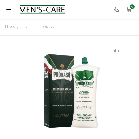
0
—
Продукция
Proraso