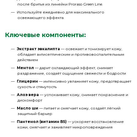
после бритья из линейки Proraso Green Line.
Используйте ежедневно для максимального
освежающего эффекта.
Ключевые компоненты:
Экстракт эвкалипта
— освежает и тонизирует кожу,
обладает антисептическим и противовоспалительным
действием
Ментол
— дарит охлаждающий эффект, снимает
раздражение, создаёт ощущение свежести и бодрости
Глицерин
— интенсивно увлажняет кожу, предотвращает
сухость и стянутость
Алоэ вера
— успокаивает кожу, снимает покраснение и
дискомфорт
Масло ши
— питает и смягчает кожу, создаёт лёгкий
защитный барьер
Пантенол (витамин B5)
— ускоряет восстановление
кожи, смягчает и заживляет микроповреждения