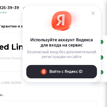
 125-39-39
ВОЙТИ
ВОНОК
Гарантии и возврат
Контакты
0
ed Line Shaving Foam
0
ed Line Shaving Foam
0
-CARE-100916
...