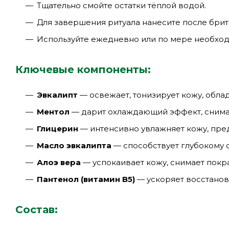
Тщательно смойте остатки тёплой водой.
Для завершения ритуала нанесите после брит
Используйте ежедневно или по мере необход
Ключевые компоненты:
Эвкалипт
— освежает, тонизирует кожу, обла
Ментол
— дарит охлаждающий эффект, снима
Глицерин
— интенсивно увлажняет кожу, пред
Масло эвкалипта
— способствует глубокому
Алоэ вера
— успокаивает кожу, снимает пок
Пантенол (витамин B5)
— ускоряет восстанов
Состав: