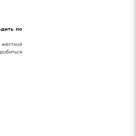
одить по
 жёсткой
 добиться