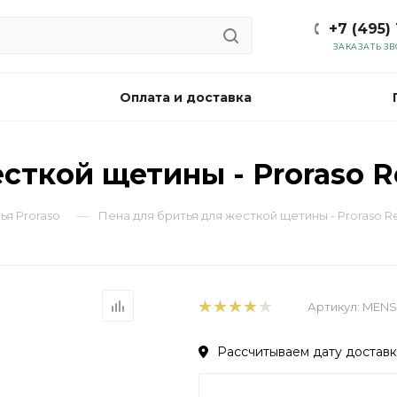
+7 (495)
ЗАКАЗАТЬ З
Оплата и доставка
сткой щетины - Proraso R
—
ья Proraso
Пена для бритья для жесткой щетины - Proraso R
Артикул:
MENS
Рассчитываем дату доставки