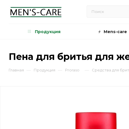
Продукция
Mens-care
Пена для бритья для же
—
—
—
Главная
Продукция
Proraso
Средства для брит