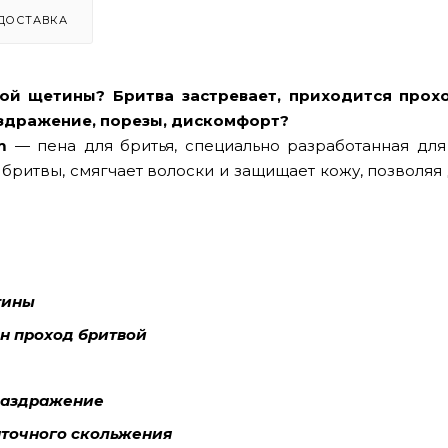
ДОСТАВКА
кой щетины? Бритва застревает, приходится прох
раздражение, порезы, дискомфорт?
m
— пена для бритья, специально разработанная для
бритвы, смягчает волоски и защищает кожу, позволяя
тины
ин проход бритвой
 раздражение
аточного скольжения