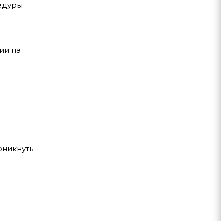
цедуры
ии на
оникнуть