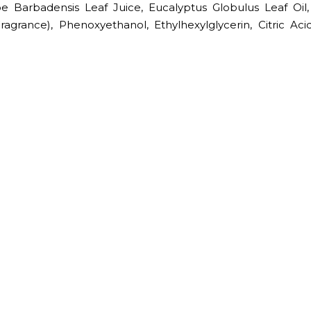
e Barbadensis Leaf Juice, Eucalyptus Globulus Leaf Oil,
agrance), Phenoxyethanol, Ethylhexylglycerin, Citric Ac