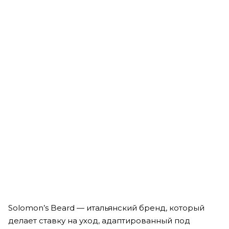
Рассчитываем дату доставки...
Шампунь, кондиционер и гель для душа 3 в 1 "Ромашка и
сосна" - American Crew 3-in-1 Chamomile + Pine Shampoo,
Conditioner & Body Wash
Мало
2 490
₽
Solomon’s Beard — итальянский бренд, который
делает ставку на уход, адаптированный под