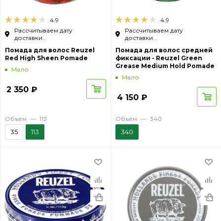
4.9
4.9
Рассчитываем дату
Рассчитываем дату
доставки...
доставки...
Помада для волос Reuzel
Помада для волос средней
Red High Sheen Pomade
фиксации - Reuzel Green
Grease Medium Hold Pomade
Мало
Мало
2 350
₽
4 150
₽
Объем
—
113
Объем
—
340
35
113
340