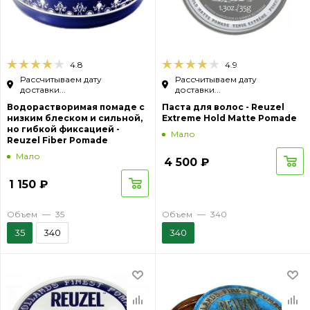
4.8
4.9
Рассчитываем дату
Рассчитываем дату
доставки...
доставки...
Водорастворимая помаде с
Паста для волос - Reuzel
низким блеском и сильной,
Extreme Hold Matte Pomade
но гибкой фиксацией -
Мало
Reuzel Fiber Pomade
Мало
4 500
₽
1 150
₽
Объем
—
35
Объем
—
340
35
340
340