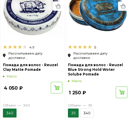
4.9
5
Рассчитываем дату
Рассчитываем дату
доставки...
доставки...
Помада для волос - Reuzel
Помада для волос - Reuzel
Clay Matte Pomade
Blue Strong Hold Woter
Solube Pomade
Мало
Мало
4 050
₽
1 250
₽
Объем
—
340
Объем
—
35
340
35
340