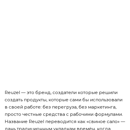
Рассчитываем дату доставки...
Шампунь, кондиционер и гель для душа 3 в 1 "Ромашка и
сосна" - American Crew 3-in-1 Chamomile + Pine Shampoo,
Conditioner & Body Wash
Мало
2 490
₽
Reuzel — это бренд, создатели которые решили
создать продукты, которые сами бы использовали
в своей работе: без перегруза, без маркетинга,
просто честные средства с рабочими формулами.
Название Reuzel переводится как «свиное сало» —
дань традиционным укладкам времён, когда