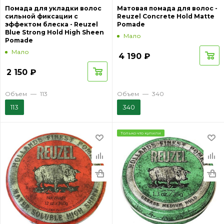
Помада для укладки волос
Матовая помада для волос -
сильной фиксации с
Reuzel Concrete Hold Matte
эффектом блеска - Reuzel
Pomade
Blue Strong Hold High Sheen
Мало
Pomade
Мало
4 190
₽
2 150
₽
Объем
—
113
Объем
—
340
113
340
Только что купили