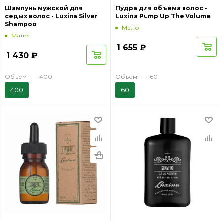
Шампунь мужской для
Пудра для объема волос -
седых волос - Luxina Silver
Luxina Pump Up The Volume
Shampoo
Мало
Мало
1 655
₽
1 430
₽
Объем
—
400
Объем
—
60
400
60