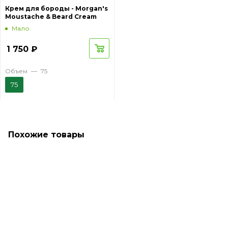
Крем для бороды - Morgan's
Moustache & Beard Cream
Мало
1 750
₽
Объем
—
75
75
Похожие товары