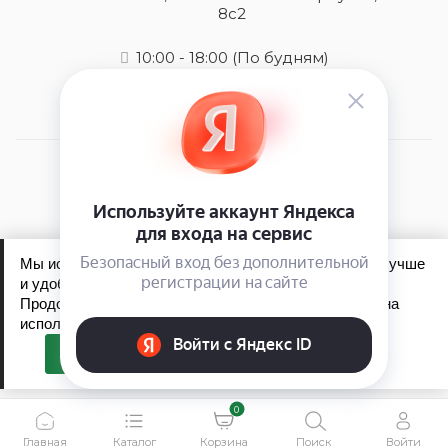
8с2
10:00 - 18:00
(По будням)
2026 © Mens-care - интернет-магазин
Мы используем файлы cookie, чтобы сайт работал лучше
и удобнее для вас.
Продолжая пользоваться сайтом, вы соглашаетесь на
Обработка персональных данных
использование файлов cookie.
Политика конфиденциальности
Принять
0
Главная
Каталог
Корзина
Поиск
Войти