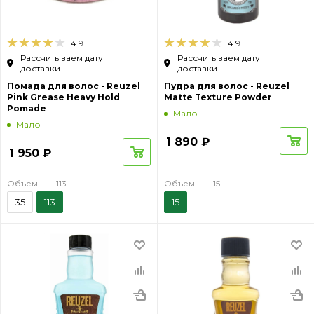
4.9
4.9
Рассчитываем дату
Рассчитываем дату
доставки...
доставки...
Помада для волос - Reuzel
Пудра для волос - Reuzel
Pink Grease Heavy Hold
Matte Texture Powder
Pomade
Мало
Мало
1 890
₽
1 950
₽
Объем
—
113
Объем
—
15
35
113
15