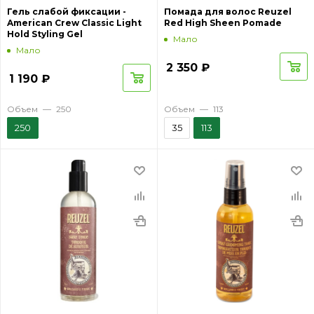
Гель слабой фиксации -
Помада для волос Reuzel
American Crew Classic Light
Red High Sheen Pomade
Hold Styling Gel
Мало
Мало
2 350
₽
1 190
₽
Объем
—
250
Объем
—
113
250
35
113