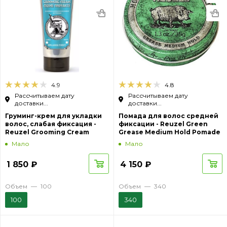
4.9
4.8
Рассчитываем дату
Рассчитываем дату
доставки...
доставки...
Груминг-крем для укладки
Помада для волос средней
волос, слабая фиксация -
фиксации - Reuzel Green
Reuzel Grooming Cream
Grease Medium Hold Pomade
Мало
Мало
1 850
₽
4 150
₽
Объем
—
100
Объем
—
340
100
340