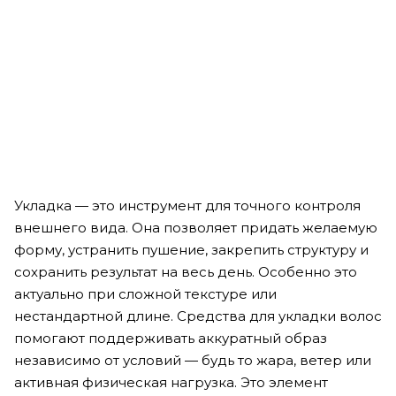
Рассчитываем дату доставки...
Шампунь, кондиционер и гель для душа 3 в 1 "Ромашка и
сосна" - American Crew 3-in-1 Chamomile + Pine Shampoo,
Conditioner & Body Wash
Мало
2 490
₽
Укладка — это инструмент для точного контроля
внешнего вида. Она позволяет придать желаемую
форму, устранить пушение, закрепить структуру и
сохранить результат на весь день. Особенно это
актуально при сложной текстуре или
нестандартной длине. Средства для укладки волос
помогают поддерживать аккуратный образ
независимо от условий — будь то жара, ветер или
активная физическая нагрузка. Это элемент