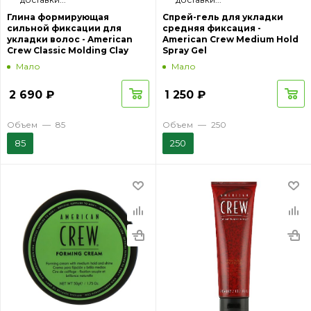
Глина формирующая
Спрей-гель для укладки
сильной фиксации для
средняя фиксация -
укладки волос - American
American Crew Medium Hold
Crew Classic Molding Clay
Spray Gel
Мало
Мало
2 690
₽
1 250
₽
Объем
—
85
Объем
—
250
85
250