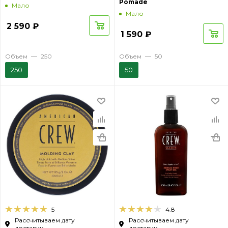
Pomade
Мало
Мало
2 590
₽
1 590
₽
Объем
—
250
Объем
—
50
250
50
5
4.8
Рассчитываем дату
Рассчитываем дату
доставки...
доставки...