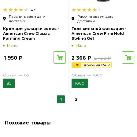
4.9
5
Рассчитываем дату
Рассчитываем дату
доставки...
доставки...
Крем для укладки волос -
Гель сильной фиксации -
American Crew Classic
American Crew Firm Hold
Forming Cream
Styling Gel
Мало
Мало
1 950
₽
2 366
₽
2 490
₽
-
5
%
Экономия
124
₽
Объем
—
85
Объем
—
1000
85
1000
1
2
Похожие товары