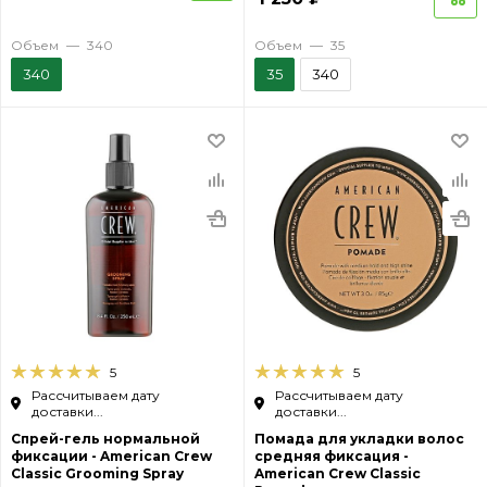
Объем
—
340
Объем
—
35
340
35
340
5
5
Рассчитываем дату
Рассчитываем дату
доставки...
доставки...
Спрей-гель нормальной
Помада для укладки волос
фиксации - American Crew
средняя фиксация -
Classic Grooming Spray
American Crew Classic