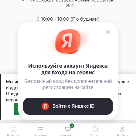
8с2
10:00 - 18:00
(По будням)
2026 © Mens-care - интернет-магазин
Мы используем файлы cookie, чтобы сайт работал лучше
и удобнее для вас.
Продолжая пользоваться сайтом, вы соглашаетесь на
Обработка персональных данных
использование файлов cookie.
Политика конфиденциальности
Принять
0
Главная
Каталог
Корзина
Поиск
Войти