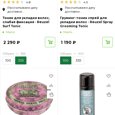
4.8
4.9
Рассчитываем дату
Рассчитываем дату
доставки...
доставки...
Тоник для укладки волос,
Груминг-тоник спрей для
слабая фиксация - Reuzel
укладки волос - Reuzel Spray
Surf Tonic
Grooming Tonic
Мало
Мало
2 290
₽
1 190
₽
Объем
—
355
Объем
—
100
100
355
100
355