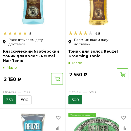
5
4.8
Рассчитываем дату
Рассчитываем дату
доставки...
доставки...
Классический барберский
Тоник для волос Reuzel
тоник для волос - Reuzel
Grooming Tonic
Hair Tonic
Мало
Мало
2 550
₽
2 150
₽
Объем
—
350
Объем
—
500
350
500
500
Только что купили