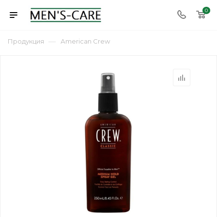
0
—
Продукция
Аmerican Сrew