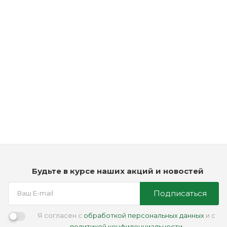
Рассчитываем дату доставки...
Ежедневный увлажняющий шампунь - American Crew Daily
Deep Moisturizing Shampoo
Мало
2 490
₽
Будьте в курсе наших акций и новостей
Подписаться
Я согласен с
обработкой персональных данных
и с
политикой конфиденциальности