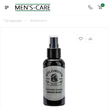
0
—
Продукция
Solomon's