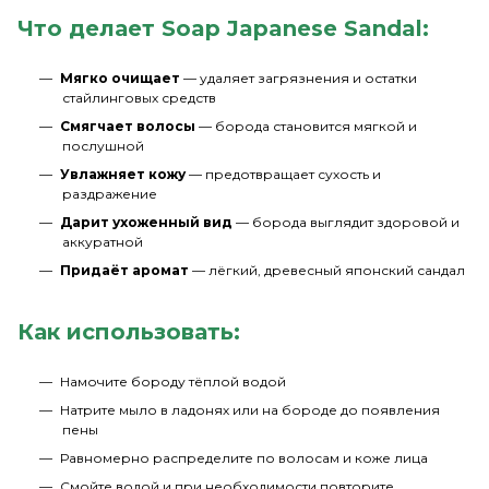
Что делает Soap Japanese Sandal:
Мягко очищает
— удаляет загрязнения и остатки
стайлинговых средств
Смягчает волосы
— борода становится мягкой и
послушной
Увлажняет кожу
— предотвращает сухость и
раздражение
Дарит ухоженный вид
— борода выглядит здоровой и
аккуратной
Придаёт аромат
— лёгкий, древесный японский сандал
Как использовать:
Намочите бороду тёплой водой
Натрите мыло в ладонях или на бороде до появления
пены
Равномерно распределите по волосам и коже лица
Смойте водой и при необходимости повторите