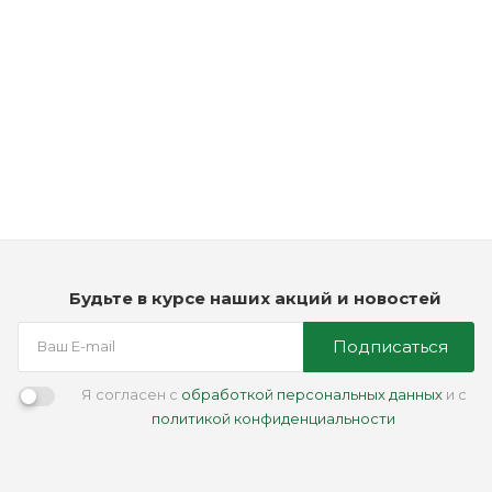
Рассчитываем дату доставки...
Спрей для укладки волос - Solomon's Daunsel Grooming
Spray (Volumizing)
Мало
3 450
₽
Будьте в курсе наших акций и новостей
Подписаться
Я согласен с
обработкой персональных данных
и с
политикой конфиденциальности