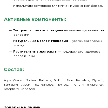
Используйте регулярно для мягкой и ухоженной бороды
Активные компоненты:
Экстракт японского сандала
— смягчает и ухаживает за
волосами
Натуральные масла и глицерин
— увлажняют волосы
и кожу
Растительные экстракты
— поддерживают здоровье
волос и кожи
Состав:
Aqua (Water), Sodium Palmate, Sodium Palm Kernelate, Glycerin,
Santalum Album (Sandalwood) Extract, Parfum (Fragrance),
Tocopherol, Citric Acid.
Товары из линии