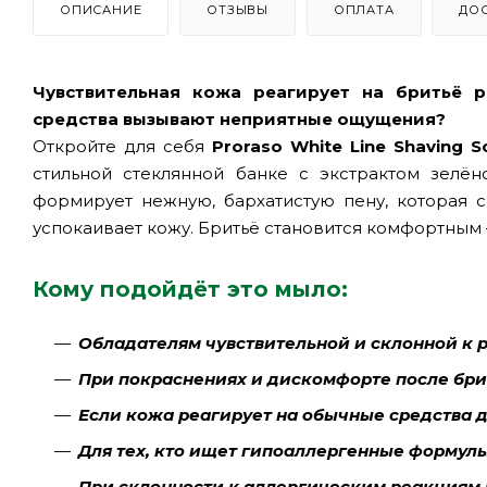
ОПИСАНИЕ
ОТЗЫВЫ
ОПЛАТА
ДО
Чувствительная кожа реагирует на бритьё 
средства вызывают неприятные ощущения?
Откройте для себя
Proraso White Line Shaving S
стильной стеклянной банке с экстрактом зелён
формирует нежную, бархатистую пену, которая 
успокаивает кожу. Бритьё становится комфортным
Кому подойдёт это мыло:
Обладателям чувствительной и склонной к
При покраснениях и дискомфорте после бри
Если кожа реагирует на обычные средства 
Для тех, кто ищет гипоаллергенные формул
При склонности к аллергическим реакциям 