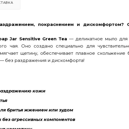
СТАВКА
раздражением, покраснением и дискомфортом? 
oap Jar Sensitive Green Tea
— деликатное мыло для 
ого чая. Оно создано специально для чувствительн
смягчает щетину, обеспечивает плавное скольжение 
 — без раздражения и дискомфорта!
 раздражению кожи
тья
для бритья жжением или зудом
ы без агрессивных компонентов
на косметику