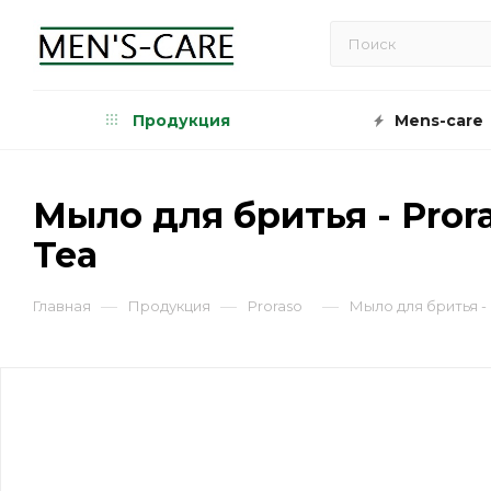
Продукция
Mens-care
Мыло для бритья - Prora
Tea
—
—
—
Главная
Продукция
Proraso
Мыло для бритья - 