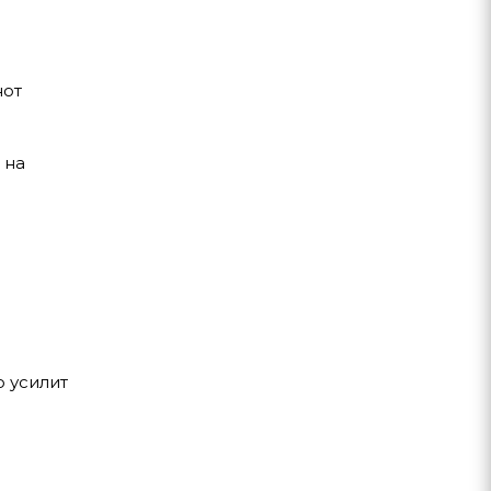
нот
 на
 усилит