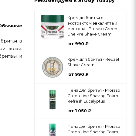
Рекомендуем к этому товару
Крем до бритья с
экстрактом эвкалипта и
Обычные
ментола - Proraso Green
Line Pre Shave Cream
бритья в
от
990 ₽
ой кожи:
бритвы и
Крем для бритья - Reuzel
Shave Cream
от
990 ₽
Пена для бритья - Proraso
Green Line Shaving Foam
Refresh Eucalyptus
от
1 050 ₽
Пена для бритья - Proraso
Green Line Shaving Foam