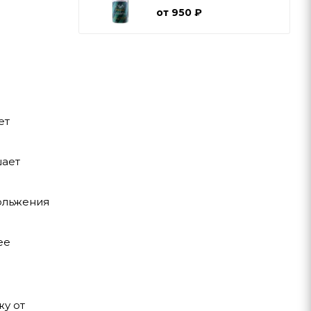
от
950 ₽
ет
шает
кольжения
ее
жу от