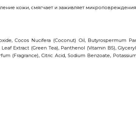
ление кожи, смягчает и заживляет микроповреждения
roxide, Cocos Nucifera (Coconut) Oil, Butyrospermum Par
 Leaf Extract (Green Tea), Panthenol (Vitamin B5), Glyceryl
rfum (Fragrance), Citric Acid, Sodium Benzoate, Potassiu