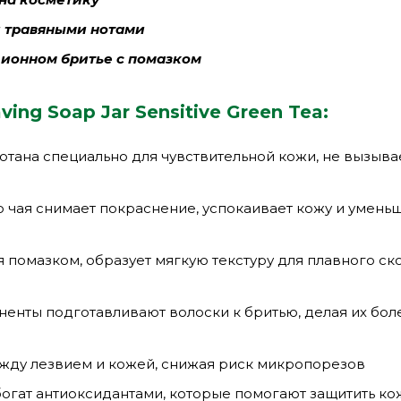
и травяными нотами
ионном бритье с помазком
ing Soap Jar Sensitive Green Tea:
тана специально для чувствительной кожи, не вызыва
о чая снимает покраснение, успокаивает кожу и умень
 помазком, образует мягкую текстуру для плавного с
енты подготавливают волоски к бритью, делая их бол
жду лезвием и кожей, снижая риск микропорезов
огат антиоксидантами, которые помогают защитить ко