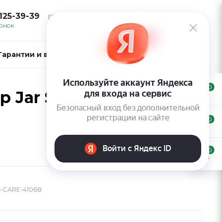
 125-39-39
ВОЙТИ
ВОНОК
Гарантии и возврат
Контакты
0
 Jar Sensitive Green
0
0
-CARE-41068