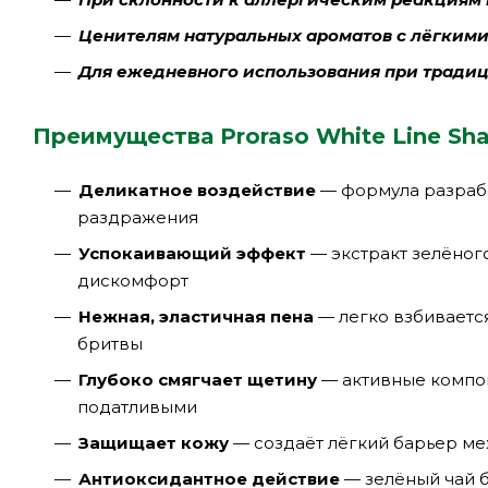
Ценителям натуральных ароматов с лёгким
Для ежедневного использования при традиц
Преимущества Proraso White Line Shav
Деликатное воздействие
— формула разрабо
раздражения
Успокаивающий эффект
— экстракт зелёног
дискомфорт
Нежная, эластичная пена
— легко взбивается
бритвы
Глубоко смягчает щетину
— активные компон
податливыми
Защищает кожу
— создаёт лёгкий барьер ме
Антиоксидантное действие
— зелёный чай б