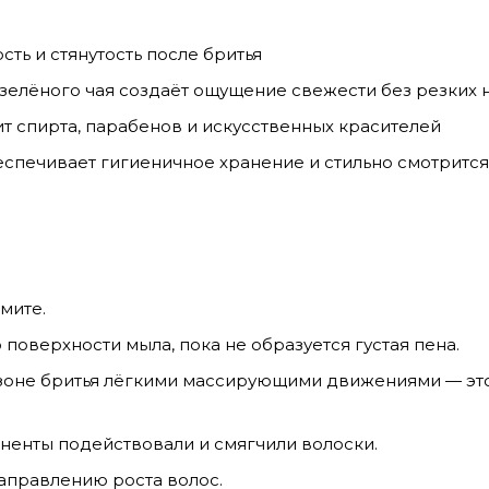
ть и стянутость после бритья
 зелёного чая создаёт ощущение свежести без резких 
 спирта, парабенов и искусственных красителей
еспечивает гигиеничное хранение и стильно смотрится
мите.
оверхности мыла, пока не образуется густая пена.
 зоне бритья лёгкими массирующими движениями — это
оненты подействовали и смягчили волоски.
аправлению роста волос.