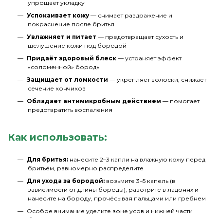
упрощает укладку
Успокаивает кожу
— снимает раздражение и
покраснение после бритья
Увлажняет и питает
— предотвращает сухость и
шелушение кожи под бородой
Придаёт здоровый блеск
— устраняет эффект
«соломенной» бороды
Защищает от ломкости
— укрепляет волоски, снижает
сечение кончиков
Обладает антимикробным действием
— помогает
предотвратить воспаления
Как использовать:
Для бритья:
нанесите 2–3 капли на влажную кожу перед
бритьём, равномерно распределите
Для ухода за бородой:
возьмите 3–5 капель (в
зависимости от длины бороды), разотрите в ладонях и
нанесите на бороду, прочёсывая пальцами или гребнем
Особое внимание уделите зоне усов и нижней части