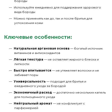
бороды
Используйте ежедневно для поддержания здорового
вида бороды
Можно применять как до, так и после бритья для
успокоения кожи
Ключевые особенности:
Натуральная аргановая основа
— богатый источник
витаминов и антиоксидантов
Лёгкая текстура
— не оставляет жирного блеска и
липкости
Быстро впитывается
— не утяжеляет волоски и не
забивает поры
Универсальность
— подходит для бритья и
ежедневного ухода за бородой
Экономичный расход
— достаточно нескольких капель
для полноценного ухода
Нейтральный аромат
— не конфликтует с
парфюмерией