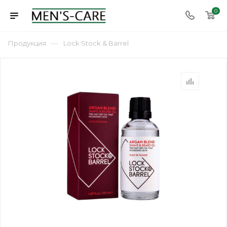
0
—
Продукция
Lock Stock & Barrel