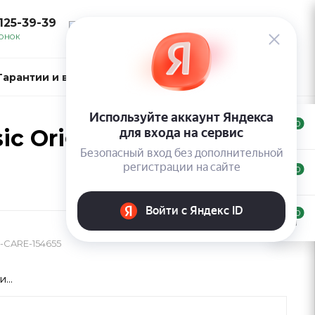
 125-39-39
ВОЙТИ
ВОНОК
Гарантии и возврат
Контакты
0
ic Original Wax
0
0
-CARE-154655
...