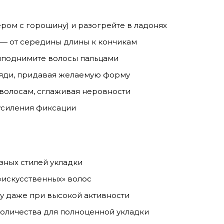
ром с горошину) и разогрейте в ладонях
— от середины длины к кончикам
риподнимите волосы пальцами
ряди, придавая желаемую форму
 волосам, сглаживая неровности
усиления фиксации
зных стилей укладки
«искусственных» волос
 даже при высокой активности
оличества для полноценной укладки