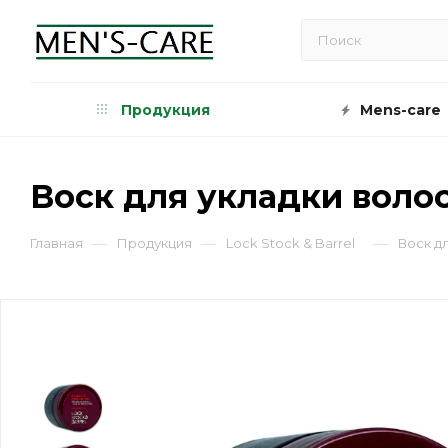
Продукция
Mens-care
Воск для укладки волос -
—
—
—
Главная
Продукция
Lock Stock & Barrel
Воск дл