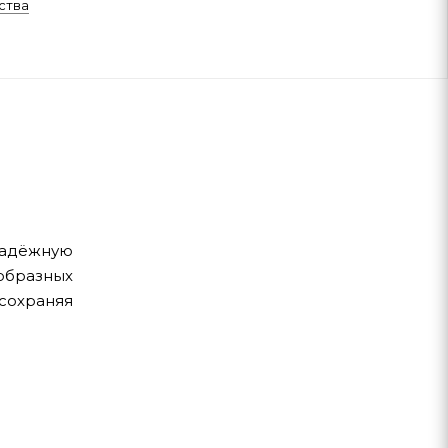
ства
надёжную
образных
сохраняя