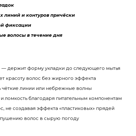
ладок
х линий и контуров причёски
ой фиксации
ые волосы в течение дня
ю
— держит форму укладки до следующего мытья
т красоту волос без жирного эффекта
ь чёткие линии или небрежные волны
 и ломкость благодаря питательным компонентам
с, не создавая эффекта «пластиковых» прядей
спушению волос в сырую погоду