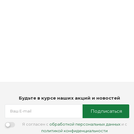
Рассчитываем дату доставки...
Мастика для волос - Lock Stock & Barrel Ruck Matte Putty
Мало
2 950
₽
Будьте в курсе наших акций и новостей
Подписаться
Я согласен с
обработкой персональных данных
и с
политикой конфиденциальности