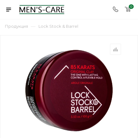
0
—
Продукция
Lock Stock & Barrel