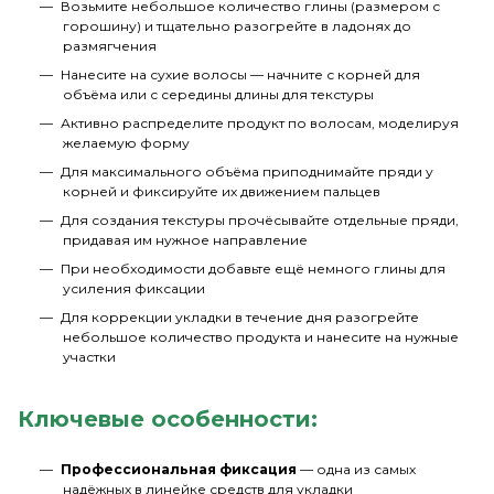
Возьмите небольшое количество глины (размером с
горошину) и тщательно разогрейте в ладонях до
размягчения
Нанесите на сухие волосы — начните с корней для
объёма или с середины длины для текстуры
Активно распределите продукт по волосам, моделируя
желаемую форму
Для максимального объёма приподнимайте пряди у
корней и фиксируйте их движением пальцев
Для создания текстуры прочёсывайте отдельные пряди,
придавая им нужное направление
При необходимости добавьте ещё немного глины для
усиления фиксации
Для коррекции укладки в течение дня разогрейте
небольшое количество продукта и нанесите на нужные
участки
Ключевые особенности:
Профессиональная фиксация
— одна из самых
надёжных в линейке средств для укладки