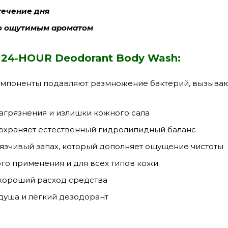
течение дня
но ощутимым ароматом
 24‑HOUR Deodorant Body Wash:
омпоненты подавляют размножение бактерий, вызыва
агрязнения и излишки кожного сала
сохраняет естественный гидролипидный баланс
язчивый запах, который дополняет ощущение чистоты
о применения и для всех типов кожи
 хороший расход средства
 душа и лёгкий дезодорант