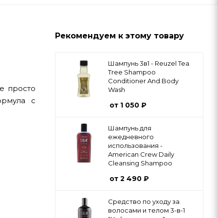
Рекомендуем к этому товару
Шампунь 3в1 - Reuzel Tea
Tree Shampoo
Conditioner And Body
е просто
Wash
ормула с
от
1 050 ₽
Шампунь для
ежедневного
использования -
American Crew Daily
Cleansing Shampoo
от
2 490 ₽
Средство по уходу за
волосами и телом 3-в-1