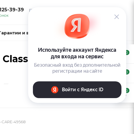
 125-39-39
ВОЙТИ
ВОНОК
Гарантии и возврат
Контакты
0
Classic 24-HOUR
0
—
0
-CARE-49568