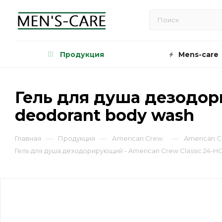
Продукция
Mens-care
Гель для душа дезодор
deodorant body wash
—
—
—
Главная
Продукция
Аmerican Сrew
American C
Гель для душа дезодорирующий - American Crew Classic 24-