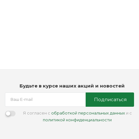
Рассчитываем дату доставки...
Ежедневный увлажняющий шампунь - American Crew Daily
Deep Moisturizing Shampoo
Мало
2 490
₽
Будьте в курсе наших акций и новостей
Подписаться
Я согласен с
обработкой персональных данных
и с
политикой конфиденциальности