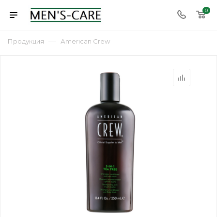
0
—
Продукция
Аmerican Сrew