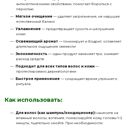
антисептическими свойствами, помогает бороться с
перхотью
Мягкое очищение
— удаляет загрязнения, не нарушая
естественный баланс
Увлажнение
— предотвращает сухость и шелушение
кожи
Освежающий аромат
— тонизирует и бодрит, оставляет
длительное ощущение свежести
Экономичность
— один продукт заменяет три, снижает
расход средств
Подходит для всех типов волос и кожи
—
протестировано дерматологами
Быстрое применение
— сокращает время утреннего
ритуала
Как использовать:
Для волос (как шампунь/кондиционер):
нанесите на
влажные волосы, вспеньте, помассируйте кожу головы 1–2
минуты, тщательно смойте. При необходимости