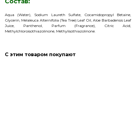
Состав:
Aqua (Water), Sodium Laureth Sulfate, Cocamidopropyl Betaine,
Glycerin, Melaleuca Alternifolia (Tea Tree) Leaf Oil, Aloe Barbadensis Leaf
Juice, Panthenol, Parfum (Fragrance), Citric Acid,
Methylchloroisothiazolinone, Methylisothiazolinone.
С этим товаром покупают