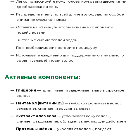
Легко помассируйте кожу головы круговыми движениями
до образования пены
Распределите пену по всей длине волос, уделяя особое
внимание сухим кончикам
Оставьте на 1–2 минуты, чтобы активные компоненты
подействовали
Тщательно смойте тёплой водой
При необходимости повторите процедуру
Используйте ежедневно для поддержания оптимального
уровня увлажнённости волос
Активные компоненты:
Глицерин
— притягивает и удерживает влагу в структуре
волоса
Пантенол (витамин B5)
— глубоко проникает в волос,
увлажняет, смягчает и восстанавливает
Экстракт алоэ вера
— успокаивает кожу головы,
снимает раздражение, обладает увлажняющим действием
Протеины шёлка
— укрепляют волосы, придают