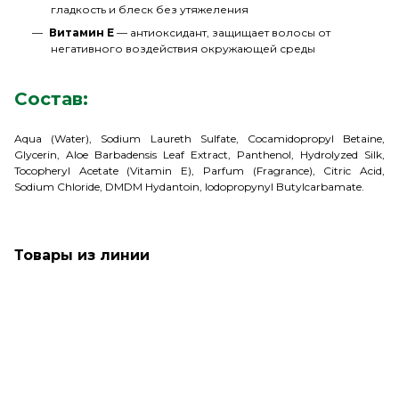
гладкость и блеск без утяжеления
Витамин E
— антиоксидант, защищает волосы от
негативного воздействия окружающей среды
Состав:
Aqua (Water), Sodium Laureth Sulfate, Cocamidopropyl Betaine,
Glycerin, Aloe Barbadensis Leaf Extract, Panthenol, Hydrolyzed Silk,
Tocopheryl Acetate (Vitamin E), Parfum (Fragrance), Citric Acid,
Sodium Chloride, DMDM Hydantoin, Iodopropynyl Butylcarbamate.
Товары из линии