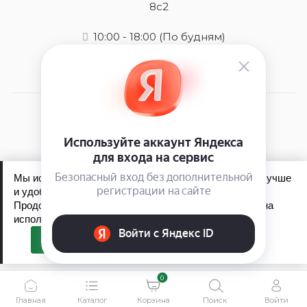
8с2
10:00 - 18:00
(По будням)
2026 © Mens-care - интернет-магазин
Мы используем файлы cookie, чтобы сайт работал лучше
и удобнее для вас.
Продолжая пользоваться сайтом, вы соглашаетесь на
Обработка персональных данных
использование файлов cookie.
Политика конфиденциальности
Принять
0
Главная
Каталог
Корзина
Поиск
Войти