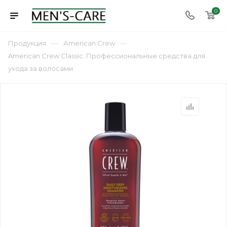
0
—
—
Продукция
Аmerican Сrew
American Crew Classic: Профессиональные средства для
ухода за волосами