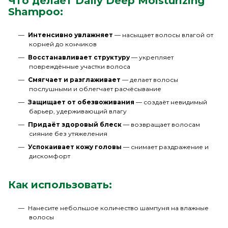
Что делает Daily Deep Moisturizing
Shampoo:
Интенсивно увлажняет
— насыщает волосы влагой от
корней до кончиков
Восстанавливает структуру
— укрепляет
повреждённые участки волоса
Смягчает и разглаживает
— делает волосы
послушными и облегчает расчёсывание
Защищает от обезвоживания
— создаёт невидимый
барьер, удерживающий влагу
Придаёт здоровый блеск
— возвращает волосам
сияние без утяжеления
Успокаивает кожу головы
— снимает раздражение и
дискомфорт
Как использовать:
Нанесите небольшое количество шампуня на влажные
волосы