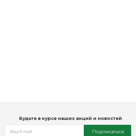
Рассчитываем дату доставки...
Кондиционер для бороды Reuzel Refresh No Rinse Beard
Wash
Мало
2 250
₽
Будьте в курсе наших акций и новостей
Подписаться