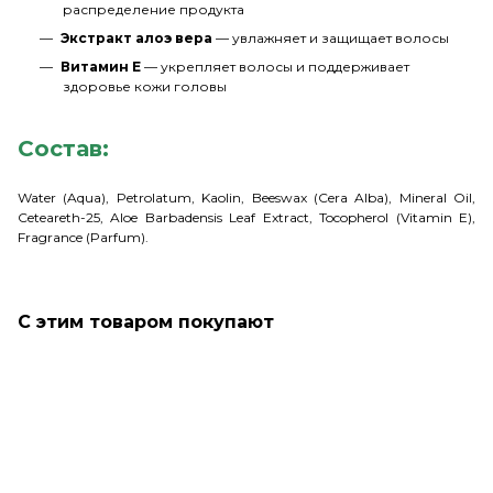
распределение продукта
Экстракт алоэ вера
— увлажняет и защищает волосы
Витамин E
— укрепляет волосы и поддерживает
здоровье кожи головы
Состав:
Water (Aqua), Petrolatum, Kaolin, Beeswax (Cera Alba), Mineral Oil,
Ceteareth-25, Aloe Barbadensis Leaf Extract, Tocopherol (Vitamin E),
Fragrance (Parfum).
С этим товаром покупают
Только что купили