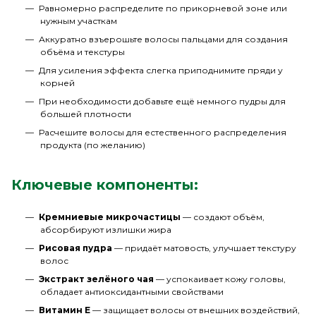
Равномерно распределите по прикорневой зоне или
нужным участкам
Аккуратно взъерошьте волосы пальцами для создания
объёма и текстуры
Для усиления эффекта слегка приподнимите пряди у
корней
При необходимости добавьте ещё немного пудры для
большей плотности
Расчешите волосы для естественного распределения
продукта (по желанию)
Ключевые компоненты:
Кремниевые микрочастицы
— создают объём,
абсорбируют излишки жира
Рисовая пудра
— придаёт матовость, улучшает текстуру
волос
Экстракт зелёного чая
— успокаивает кожу головы,
обладает антиоксидантными свойствами
Витамин E
— защищает волосы от внешних воздействий,