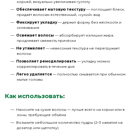
корней, визуально увеличивая густоту
Обеспечивает матовую текстуру
— поглощает блеск,
придаёт волосам естественный, «сухой» вид
Фиксирует укладку
— держит форму без жёсткости и
склеивания
Освежает волосы
— абсорбирует излишки жира,
продлевает свежесть причёски
Не утяжеляет
— невесомая текстура не перегружает
волосы
Позволяет ремоделировать
— укладку можно
корректировать в течение дня
Легко удаляется
— полностью смывается при обычном
мытье головы
Как использовать:
Наносите на сухие волосы — лучше всего на корни или в
зоны, требующие объёма
Возьмите небольшое количество пудры (2–3 нажатия на
дозатор или щепотку)