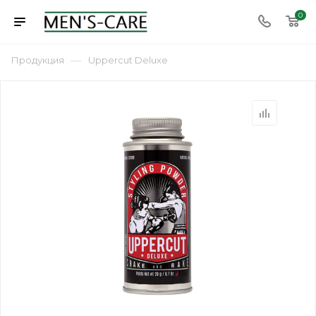
0
—
Продукция
Uppercut Deluxe