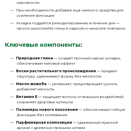
неровности
При необходимости добавьте ещё немного средства для
усиления фиксации
Укладка поддаётся ремоделированию в течение дня —
просто разогрейте глину в ладонях и нанесите повторно
Ключевые компоненты:
Природная глина
— создаёт прочный каркас укладки,
обеспечивает матовый эффект
Воски растительного происхождения
— придают
структуру, удерживают форму без жёсткости
Масло жожоба
— увлажняет, предотвращает сухость,
добавляет мягкость
Витамин E
— защищает волосы от внешних воздействий,
сохраняет здоровье кутикулы
Полимеры нового поколения
— обеспечивают гибкую
фиксацию без склеивания
Парфюмерная композиция
— сдержанный мужской
аромат с древесно‑пряными нотами