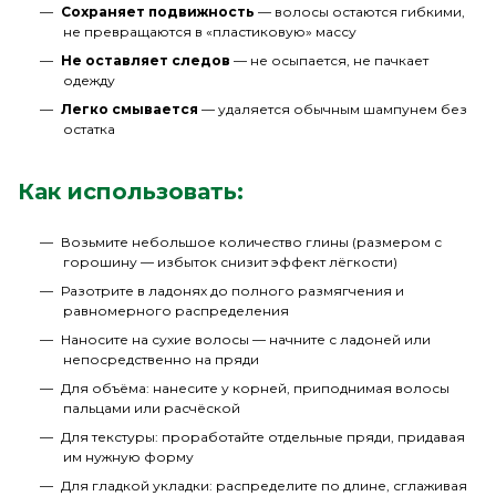
Сохраняет подвижность
— волосы остаются гибкими,
не превращаются в «пластиковую» массу
Не оставляет следов
— не осыпается, не пачкает
одежду
Легко смывается
— удаляется обычным шампунем без
остатка
Как использовать:
Возьмите небольшое количество глины (размером с
горошину — избыток снизит эффект лёгкости)
Разотрите в ладонях до полного размягчения и
равномерного распределения
Наносите на сухие волосы — начните с ладоней или
непосредственно на пряди
Для объёма: нанесите у корней, приподнимая волосы
пальцами или расчёской
Для текстуры: проработайте отдельные пряди, придавая
им нужную форму
Для гладкой укладки: распределите по длине, сглаживая