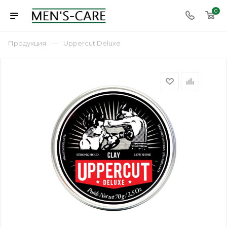
0
—
Продукция
Uppercut Deluxe