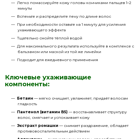
Легко помассируйте кожу головы кончиками пальцев 1–2
минуты
Вспеньте и распределите пену по длине волос
При необходимости оставьте на 1 минуту для усиления
ухаживающего эффекта
Тщательно смойте тёплой водой
Для максимального результата используйте в комплексе с
бальзамом или маской из той же линейки
Подходит для ежедневного применения
Ключевые ухаживающие
компоненты:
Бетаин
— мягко очищает, увлажняет, придаёт волосам
гладкость
Пантенол (витамин B5)
— восстанавливает структуру
волос, смягчает и успокаивает кожу
Экстракт ромашки
— снимает раздражение, обладает
противовоспалительным действием