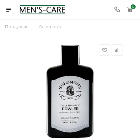
0
—
Продукция
Solomon's