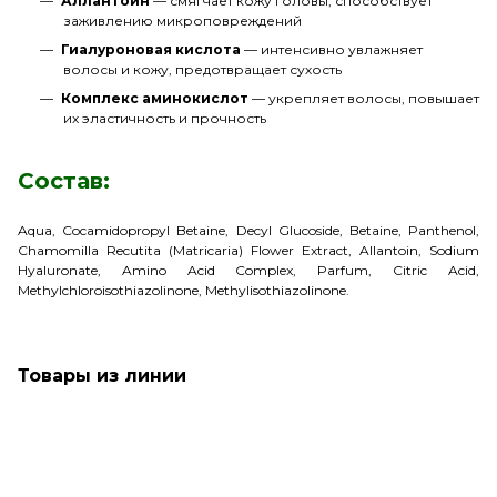
Аллантоин
— смягчает кожу головы, способствует
заживлению микроповреждений
Гиалуроновая кислота
— интенсивно увлажняет
волосы и кожу, предотвращает сухость
Комплекс аминокислот
— укрепляет волосы, повышает
их эластичность и прочность
Состав:
Aqua, Cocamidopropyl Betaine, Decyl Glucoside, Betaine, Panthenol,
Chamomilla Recutita (Matricaria) Flower Extract, Allantoin, Sodium
Hyaluronate, Amino Acid Complex, Parfum, Citric Acid,
Methylchloroisothiazolinone, Methylisothiazolinone.
Товары из линии