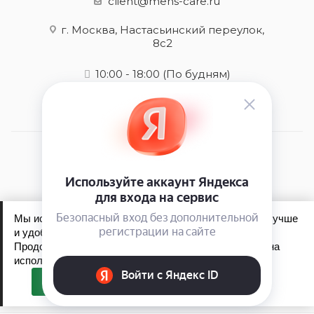
client@mens-care.ru
г. Москва, Настасьинский переулок,
8с2
10:00 - 18:00
(По будням)
2026 © Mens-care - интернет-магазин
Мы используем файлы cookie, чтобы сайт работал лучше
и удобнее для вас.
Продолжая пользоваться сайтом, вы соглашаетесь на
Обработка персональных данных
использование файлов cookie.
Политика конфиденциальности
Принять