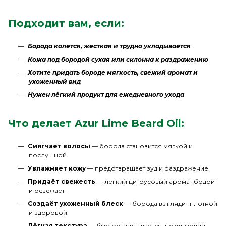
Подходит вам, если:
Борода колется, жесткая и трудно укладывается
Кожа под бородой сухая или склонна к раздражению
Хотите придать бороде мягкость, свежий аромат и
ухоженный вид
Нужен лёгкий продукт для ежедневного ухода
Что делает Azur Lime Beard Oil:
Смягчает волосы
— борода становится мягкой и
послушной
Увлажняет кожу
— предотвращает зуд и раздражение
Придаёт свежесть
— лёгкий цитрусовый аромат бодрит
и освежает
Создаёт ухоженный блеск
— борода выглядит плотной
и здоровой
Лёгкая текстура
— быстро впитывается, не утяжеляя