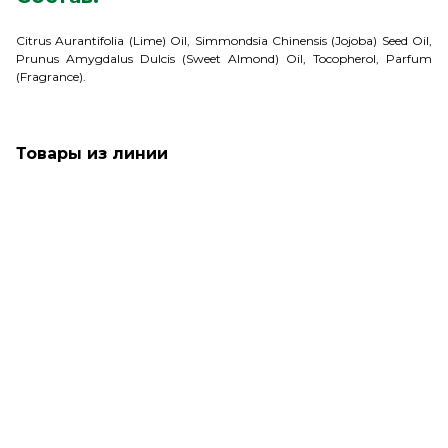
Citrus Aurantifolia (Lime) Oil, Simmondsia Chinensis (Jojoba) Seed Oil,
Prunus Amygdalus Dulcis (Sweet Almond) Oil, Tocopherol, Parfum
(Fragrance).
Товары из линии