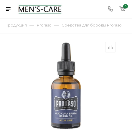
0
—
—
Продукция
Proraso
Средства для бороды Proraso