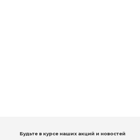
Рассчитываем дату доставки...
Масло освежающее для бороды - Proraso Refreshing Beard
Oil
Мало
1 350
₽
Будьте в курсе наших акций и новостей