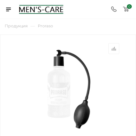
0
—
Продукция
Proraso