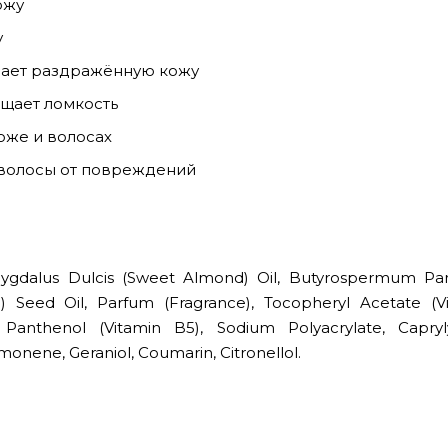
ожу
у
вает раздражённую кожу
щает ломкость
оже и волосах
 волосы от повреждений
mygdalus Dulcis (Sweet Almond) Oil, Butyrospermum Park
) Seed Oil, Parfum (Fragrance), Tocopheryl Acetate (Vi
 Panthenol (Vitamin B5), Sodium Polyacrylate, Capryly
imonene, Geraniol, Coumarin, Citronellol.