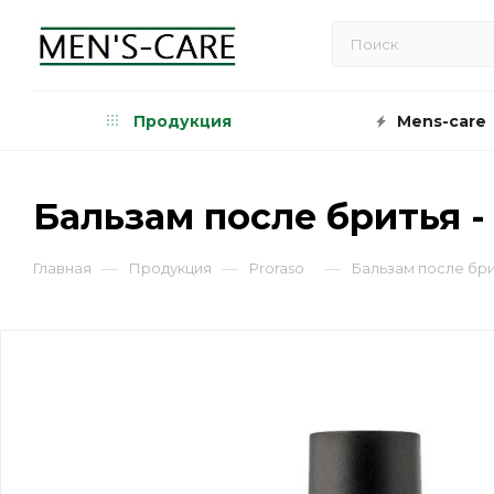
Продукция
Mens-care
Бальзам после бритья - 
—
—
—
Главная
Продукция
Proraso
Бальзам после бри