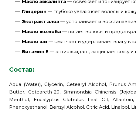
Масло эвкалипта
— освежает и тонизирует к
Глицерин
— глубоко увлажняет волосы и кож
Экстракт алоэ
— успокаивает и восстанавли
Масло жожоба
— питает волосы и предотвра
Масло ши
— смягчает и удерживает влагу в к
Витамин Е
— антиоксидант, защищает кожу и
Состав:
Aqua (Water), Glycerin, Cetearyl Alcohol, Prunus A
Butter, Ceteareth-20, Simmondsia Chinensis (Jojoba
Menthol, Eucalyptus Globulus Leaf Oil, Allantoin,
Phenoxyethanol, Benzyl Alcohol, Citric Acid, Linalool, L