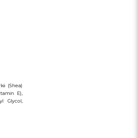
ii (Shea)
tamin E),
l Glycol,