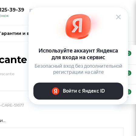
 125-39-39
ВОЙТИ
ВОНОК
Гарантии и возврат
Контакты
0
cante
0
escante
0
-CARE-51677
...