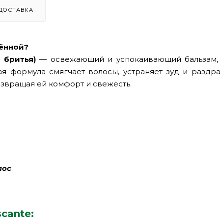
ДОСТАВКА
ённой?
 бритья)
— освежающий и успокаивающий бальзам,
я формула смягчает волосы, устраняет зуд и раздра
озвращая ей комфорт и свежесть.
лос
cante: