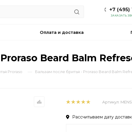
+7 (495)
ЗАКАЗАТЬ З
Оплата и доставка
Proraso Beard Balm Refres
—
тья Proraso
Бальзам после бритья - Proraso Beard Balm Refr
Артикул:
MENS
Рассчитываем дату доставки