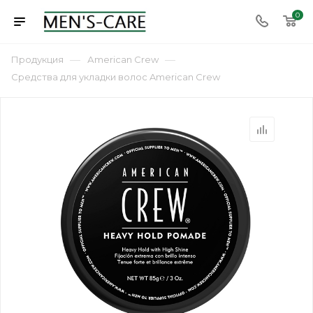
0
—
—
Продукция
Аmerican Сrew
Средства для укладки волос American Crew