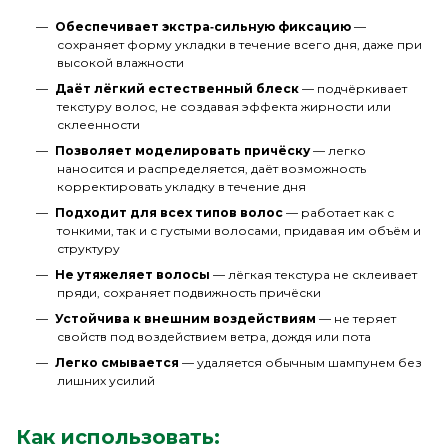
Обеспечивает экстра‑сильную фиксацию
—
сохраняет форму укладки в течение всего дня, даже при
высокой влажности
Даёт лёгкий естественный блеск
— подчёркивает
текстуру волос, не создавая эффекта жирности или
склеенности
Позволяет моделировать причёску
— легко
наносится и распределяется, даёт возможность
корректировать укладку в течение дня
Подходит для всех типов волос
— работает как с
тонкими, так и с густыми волосами, придавая им объём и
структуру
Не утяжеляет волосы
— лёгкая текстура не склеивает
пряди, сохраняет подвижность причёски
Устойчива к внешним воздействиям
— не теряет
свойств под воздействием ветра, дождя или пота
Легко смывается
— удаляется обычным шампунем без
лишних усилий
Как использовать: