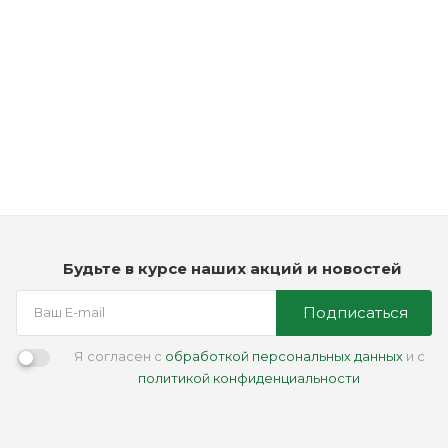
Рассчитываем дату доставки...
Паста для укладки волос - American Crew Defining Paste
Мало
3 250
₽
Будьте в курсе наших акций и новостей
Подписаться
Я согласен с
обработкой персональных данных
и с
политикой конфиденциальности