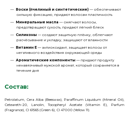
Воски (пчелиный и синтетические)
— обеспечивают
сильную фиксацию, придают волосам пластичность
Минеральные масла
— смягчают волосы,
предотвращают сухость, придают лёгкий блеск
Силиконы
— создают защитную плёнку, облегчают
расчёсывание и укладку, защищают от влажности
Витамин E
— антиоксидант, защищает волосы от
негативного воздействия окружающей среды
Ароматические компоненты
— придают продукту
ненавязчивый мужской аромат, который сохраняется в
течение дня
Состав:
Petrolatum, Cera Alba (Beeswax), Paraffinum Liquidum (Mineral Oil),
Ceteareth-20, Lanolin, Tocopheryl Acetate (Vitamin E), Parfum
(Fragrance), CI 61565 (Green 6), CI 47000 (Yellow 11).