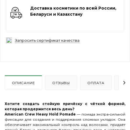
Доставка косметики по всей России,
Беларуси и Казахстану
Запросить сертификат качества
ОПИСАНИЕ
ОТЗЫВЫ
ОПЛАТА
ДО
Хотите создать стойкую причёску с чёткой формой,
которая продержится весь день?
American Crew Heavy Hold Pomade
— помада экстра‑сильной
фиксации для создания и поддержания сложных укладок. Она
обеспечивает максимальный контроль над волосами, придаёт
лёгкий блеск и сохраняет форму причёски даже в условиях