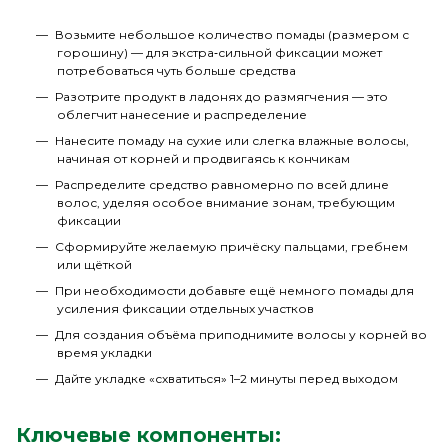
Возьмите небольшое количество помады (размером с
горошину) — для экстра‑сильной фиксации может
потребоваться чуть больше средства
Разотрите продукт в ладонях до размягчения — это
облегчит нанесение и распределение
Нанесите помаду на сухие или слегка влажные волосы,
начиная от корней и продвигаясь к кончикам
Распределите средство равномерно по всей длине
волос, уделяя особое внимание зонам, требующим
фиксации
Сформируйте желаемую причёску пальцами, гребнем
или щёткой
При необходимости добавьте ещё немного помады для
усиления фиксации отдельных участков
Для создания объёма приподнимите волосы у корней во
время укладки
Дайте укладке «схватиться» 1–2 минуты перед выходом
Ключевые компоненты: