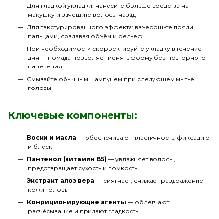
Для гладкой укладки: нанесите больше средства на
макушку и зачешите волосы назад
Для текстурированного эффекта: взъерошьте пряди
пальцами, создавая объём и рельеф
При необходимости скорректируйте укладку в течение
дня — помада позволяет менять форму без повторного
нанесения
Смывайте обычным шампунем при следующем мытье
головы
Ключевые компоненты:
Воски и масла
— обеспечивают пластичность, фиксацию
и блеск
Пантенол (витамин B5)
— увлажняет волосы,
предотвращает сухость и ломкость
Экстракт алоэ вера
— смягчает, снижает раздражение
кожи головы
Кондиционирующие агенты
— облегчают
расчёсывание и придают гладкость