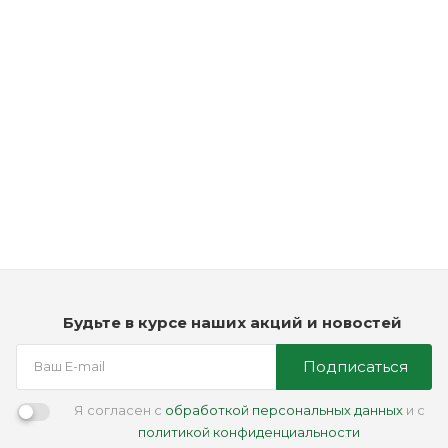
Рассчитываем дату доставки...
Ежедневный увлажняющий шампунь - American Crew Daily
Deep Moisturizing Shampoo
Мало
2 490
₽
Будьте в курсе наших акций и новостей
Подписаться
Я согласен с
обработкой персональных данных
и с
политикой конфиденциальности