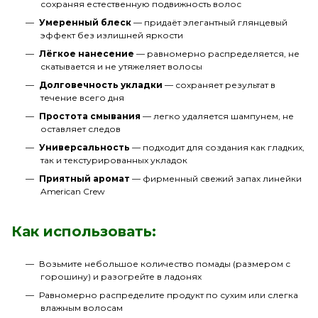
сохраняя естественную подвижность волос
Умеренный блеск
— придаёт элегантный глянцевый
эффект без излишней яркости
Лёгкое нанесение
— равномерно распределяется, не
скатывается и не утяжеляет волосы
Долговечность укладки
— сохраняет результат в
течение всего дня
Простота смывания
— легко удаляется шампунем, не
оставляет следов
Универсальность
— подходит для создания как гладких,
так и текстурированных укладок
Приятный аромат
— фирменный свежий запах линейки
American Crew
Как использовать:
Возьмите небольшое количество помады (размером с
горошину) и разогрейте в ладонях
Равномерно распределите продукт по сухим или слегка
влажным волосам