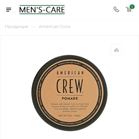
0
—
Продукция
Аmerican Сrew