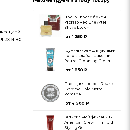
Рекомендуем к этому товару
Лосьон после бритья -
Proraso Red Line After
Shave Lotion
иксацией.
от
1 250 ₽
я их и не
Груминг-крем для укладки
волос, слабая фиксация -
Reuzel Grooming Cream
от
1 850 ₽
Паста для волос - Reuzel
Extreme Hold Matte
Pomade
от
4 500 ₽
Гель сильной фиксации -
American Crew Firm Hold
Styling Gel