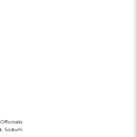
ficinalis
id, Sodium