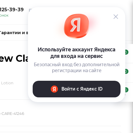
 125-39-39
ВОЙТИ
ВОНОК
Гарантии и возврат
Контакты
0
w Classic Light Hold
0
 Lotion
0
-CARE-41246