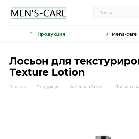
Продукция
Mens-care
Лосьон для текстурирова
Texture Lotion
—
—
—
Главная
Продукция
Аmerican Сrew
Лосьон для 