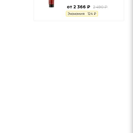
от
2 366 ₽
2 490 ₽
Экономия
124 ₽