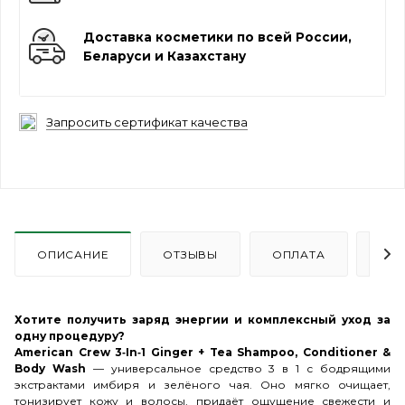
Доставка косметики по всей России,
Беларуси и Казахстану
Запросить сертификат качества
ОПИСАНИЕ
ОТЗЫВЫ
ОПЛАТА
ДО
Хотите получить заряд энергии и комплексный уход за
одну процедуру?
American Crew 3‑In‑1 Ginger + Tea Shampoo, Conditioner &
Body Wash
— универсальное средство 3 в 1 с бодрящими
экстрактами имбиря и зелёного чая. Оно мягко очищает,
тонизирует кожу и волосы, придаёт ощущение свежести и