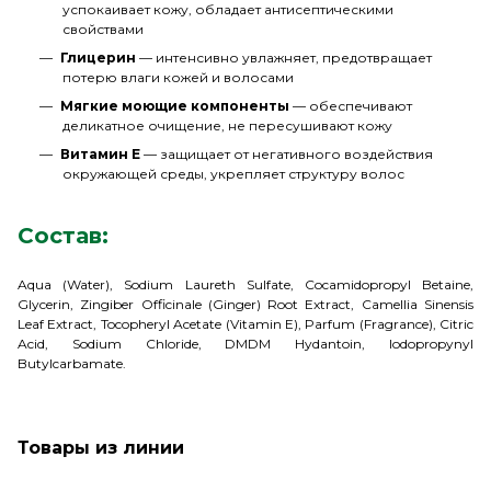
успокаивает кожу, обладает антисептическими
свойствами
Глицерин
— интенсивно увлажняет, предотвращает
потерю влаги кожей и волосами
Мягкие моющие компоненты
— обеспечивают
деликатное очищение, не пересушивают кожу
Витамин E
— защищает от негативного воздействия
окружающей среды, укрепляет структуру волос
Состав:
Aqua (Water), Sodium Laureth Sulfate, Cocamidopropyl Betaine,
Glycerin, Zingiber Officinale (Ginger) Root Extract, Camellia Sinensis
Leaf Extract, Tocopheryl Acetate (Vitamin E), Parfum (Fragrance), Citric
Acid, Sodium Chloride, DMDM Hydantoin, Iodopropynyl
Butylcarbamate.
Товары из линии