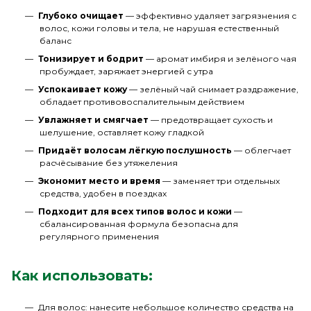
Глубоко очищает
— эффективно удаляет загрязнения с
волос, кожи головы и тела, не нарушая естественный
баланс
Тонизирует и бодрит
— аромат имбиря и зелёного чая
пробуждает, заряжает энергией с утра
Успокаивает кожу
— зелёный чай снимает раздражение,
обладает противовоспалительным действием
Увлажняет и смягчает
— предотвращает сухость и
шелушение, оставляет кожу гладкой
Придаёт волосам лёгкую послушность
— облегчает
расчёсывание без утяжеления
Экономит место и время
— заменяет три отдельных
средства, удобен в поездках
Подходит для всех типов волос и кожи
—
сбалансированная формула безопасна для
регулярного применения
Как использовать:
Для волос: нанесите небольшое количество средства на