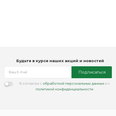
Рассчитываем дату доставки...
Ежедневный увлажняющий шампунь - American Crew Daily
Deep Moisturizing Shampoo
Мало
2 490
₽
Будьте в курсе наших акций и новостей
Подписаться
Я согласен с
обработкой персональных данных
и с
политикой конфиденциальности