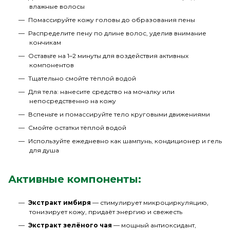
влажные волосы
Помассируйте кожу головы до образования пены
Распределите пену по длине волос, уделив внимание
кончикам
Оставьте на 1–2 минуты для воздействия активных
компонентов
Тщательно смойте тёплой водой
Для тела: нанесите средство на мочалку или
непосредственно на кожу
Вспеньте и помассируйте тело круговыми движениями
Смойте остатки тёплой водой
Используйте ежедневно как шампунь, кондиционер и гель
для душа
Активные компоненты:
Экстракт имбиря
— стимулирует микроциркуляцию,
тонизирует кожу, придаёт энергию и свежесть
Экстракт зелёного чая
— мощный антиоксидант,